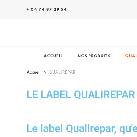
04 74 97 29 54
LACROIX-ELECTROMENA
Le professionnel du froid et du chaud
ACCUEIL
NOS PRODUITS
QUAL
Accueil
QUALIREPAR
LE LABEL QUALIREPAR
Le label Qualirepar, qu'