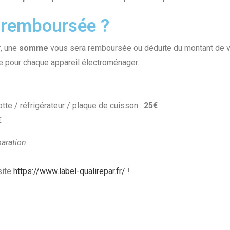
 remboursée ?
r, une
somme
vous sera remboursée ou déduite du montant de vot
e pour chaque appareil électroménager.
otte / réfrigérateur / plaque de cuisson :
25€
€
paration.
site
https://www.label-qualirepar.fr/
!