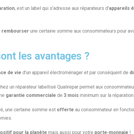
aration
, est un label qui s’adresse aux réparateurs d’
appareils 
e
rembourser
une certaine somme aux consommateurs pour avoi
sont les avantages ?
nce de vie
d’un appareil électroménager et par conséquent de
d
 chez un réparateur labellisé Qualirepar permet aux consommateu
une
garantie
commerciale
de
3 mois
minimum sur la réparation
aré, une certaine somme est
offerte
au consommateur en fonction
omies.
ositif pour la planète
mais aussi pour votre
porte-monnaie
!